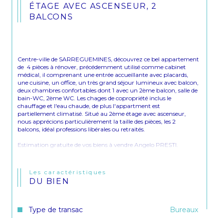
ÉTAGE AVEC ASCENSEUR, 2
BALCONS
Centre-ville de SARREGUEMINES, découvrez ce bel appartement 
de  4 pièces à rénover, précédemment utilisé comme cabinet 
médical, il comprenant une entrée accueillante avec placards, 
une cuisine, un office, un très grand séjour lumineux avec balcon, 
deux chambres confortables dont 1 avec un 2ème balcon, salle de 
bain-WC, 2ème WC. Les chages de copropriété inclus le 
chauffage et l'eau chaude, de plus l'appartment est 
partiellement climatisé. Situé au 2ème étage avec ascenseur, 
nous apprécions particulièrement la taille des pièces, les 2 
balcons, idéal professions libérales ou retraités.
Estimation gratuite de vos biens à vendre Angelo PRESTI.
Les caractéristiques
DU BIEN
Type de transac
Bureaux