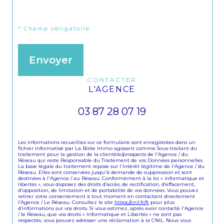
j'ai pris connaissance de la politique de confidentialité et
des informations relatives au traitement de mes données
personnelles (*)*
* Champ obligatoire
Envoyer
CONTACTER
L'AGENCE
03 87 28 07 19
Les informations recueillies sur ce formulaire sont enregistrées dans un
fichier informatisé par La Boite Immo agissant comme Sous-traitant du
traitement pour la gestion de la clientèle/prospects de l'Agence / du
Réseau qui reste Responsable du Traitement de vos Données personnelles.
La base légale du traitement repose sur l'intérêt légitime de l'Agence / du
Réseau. Elles sont conservées jusqu'à demande de suppression et sont
destinées à l'Agence / au Réseau. Conformément à la loi « informatique et
libertés », vous disposez des droits d’accès, de rectification, d’effacement,
d’opposition, de limitation et de portabilité de vos données. Vous pouvez
retirer votre consentement à tout moment en contactant directement
l’Agence / Le Réseau. Consultez le site
https://cnil.fr/fr
pour plus
d’informations sur vos droits. Si vous estimez, après avoir contacté l'Agence
/ le Réseau, que vos droits « Informatique et Libertés » ne sont pas
respectés, vous pouvez adresser une réclamation à la CNIL. Nous vous