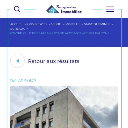
ACCUEIL
COMMERCES
VENTE
MOSELLE
SARREGUEMINES
BUREAUX
CENTRE VILLE F4 116 M 2EME ETAGE AVEC ASCENSEUR 2 BALCONS
Retour aux résultats
Réf : AP F4 BJR