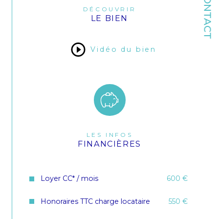
CONTACT
Format de chauffage
Individuel
DÉCOUVRIR
LE BIEN
Nombre de garage
1
Cave
OUI
Vidéo du bien
Année de construction
1992
Copropriété
OUI
LES INFOS
FINANCIÈRES
Loyer CC* / mois
600 €
Honoraires TTC charge locataire
550 €