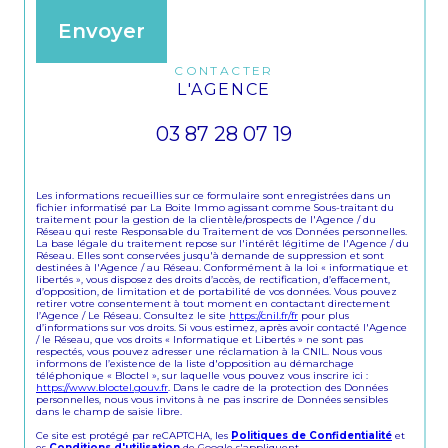
Envoyer
CONTACTER
L'AGENCE
03 87 28 07 19
Les informations recueillies sur ce formulaire sont enregistrées dans un
fichier informatisé par La Boite Immo agissant comme Sous-traitant du
traitement pour la gestion de la clientèle/prospects de l'Agence / du
Réseau qui reste Responsable du Traitement de vos Données personnelles.
La base légale du traitement repose sur l'intérêt légitime de l'Agence / du
Réseau. Elles sont conservées jusqu'à demande de suppression et sont
destinées à l'Agence / au Réseau. Conformément à la loi « informatique et
libertés », vous disposez des droits d’accès, de rectification, d’effacement,
d’opposition, de limitation et de portabilité de vos données. Vous pouvez
retirer votre consentement à tout moment en contactant directement
l’Agence / Le Réseau. Consultez le site
https://cnil.fr/fr
pour plus
d’informations sur vos droits. Si vous estimez, après avoir contacté l'Agence
/ le Réseau, que vos droits « Informatique et Libertés » ne sont pas
respectés, vous pouvez adresser une réclamation à la CNIL. Nous vous
informons de l’existence de la liste d'opposition au démarchage
téléphonique « Bloctel », sur laquelle vous pouvez vous inscrire ici :
https://www.bloctel.gouv.fr
. Dans le cadre de la protection des Données
personnelles, nous vous invitons à ne pas inscrire de Données sensibles
dans le champ de saisie libre.
Ce site est protégé par reCAPTCHA, les
Politiques de Confidentialité
et
es
Conditions d'utilisation
de Google s'appliquent.