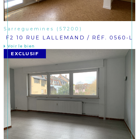
Sarreguemines (57200)
F2 10 RUE LALLEMAND / RÉF. 0560-L
Voir le bien
EXCLUSIF