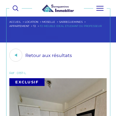
ACCUEIL
LOCATION
MOSELLE
SARREGUEMINES
APPARTEMENT
T2
F2 MEUBLE IDEAL ETUDIANT OU PROFESSEUR
Retour aux résultats
Réf : 0157-L
EXCLUSIF