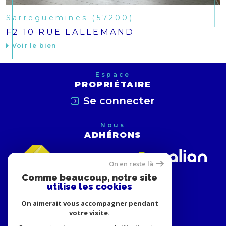
Sarreguemines (57200)
F2 10 RUE LALLEMAND
Voir le bien
Espace
PROPRIÉTAIRE
Se connecter
Nous
ADHÉRONS
On en reste là
Comme beaucoup, notre site
utilise les cookies
On aimerait vous accompagner pendant
votre visite.