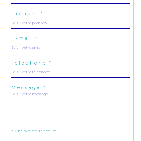
Prénom *
E-mail *
Téléphone *
Message *
j'ai pris connaissance de la politique de confidentialité et
des informations relatives au traitement de mes données
personnelles (*)*
* Champ obligatoire