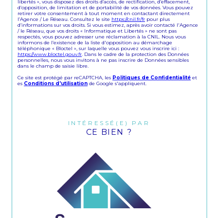
libertés », vous disposez des droits d’accès, de rectification, d’effacement,
d’opposition, de limitation et de portabilité de vos données. Vous pouvez
retirer votre consentement à tout moment en contactant directement
l’Agence / Le Réseau. Consultez le site
https://cnil.fr/fr
pour plus
d’informations sur vos droits. Si vous estimez, après avoir contacté l'Agence
/ le Réseau, que vos droits « Informatique et Libertés » ne sont pas
respectés, vous pouvez adresser une réclamation à la CNIL. Nous vous
informons de l’existence de la liste d'opposition au démarchage
téléphonique « Bloctel », sur laquelle vous pouvez vous inscrire ici :
https://www.bloctel.gouv.fr
. Dans le cadre de la protection des Données
personnelles, nous vous invitons à ne pas inscrire de Données sensibles
dans le champ de saisie libre.
Ce site est protégé par reCAPTCHA, les
Politiques de Confidentialité
et
es
Conditions d'utilisation
de Google s'appliquent.
INTÉRESSÉ(E) PAR
CE BIEN ?