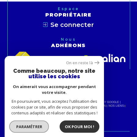
Espace
PROPRIÉTAIRE
Se connecter
Nous
ADHÉRONS
On en reste là
Comme beaucoup, notre site
utilise les cookies
On aimerait vous accompagner pendant
votre visite.
En poursuivant, vous acceptez l'utilisation des
© 2026 | TOUS DROITS RÉSERVÉS | TRADUCTION POWERED BY GOOGLE |
cookies par ce site, afin de vous proposer des
NOS HONORAIRES
PLAN DU SITE
MENTIONS LÉGALES
ADMIN
NOS LIENS
POLITIQUE RGPD
COOKIES
contenus adaptés et réaliser des statistiques !
PARAMÉTRER
OK POUR MOI !