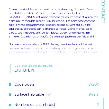
CONTACT
En exclusivité ! Appartement  rare de standing d'une surface 
habitable de 94.3 m² avec terrasse! Idéalement situé à 
SARREGUEMINES, cet appartement est en impasse et au calme 
dans un immeuble récent ! Au 1er étage, il se compose comme 
suit : entrée-dégagement, le salon-séjour ouvert sur cuisine 
équipée avec l'accès sur la grande terrasse, 2 chambres, salle 
d'eau, wc indépendant, cellier, placards de rangements. En 
annexe : 2 parkings privatifs. Ce bien est juste en parfait état ! 
Notre entreprise : depuis 1995, Sarreguemines Immobilier est 
devenu l’acteur incontournable du syndic, de la gestion, de la 
location, de la promotion et de la vente de biens immobiliers sur 
votre secteur. Des milliers de clients nous ont déjà accordé leur 
confiance. Pour l’achat ou la vente d’un bien immobilier, notre 
commercial Hilmi OZMEN est à votre écoute au 
06 15 94 82 09
. 
Les caractéristiques
Estimation offerte en cas de vente !
DU BIEN
Code postal
57200
Surface habitable (m²)
94 m²
Nombre de chambre(s)
2