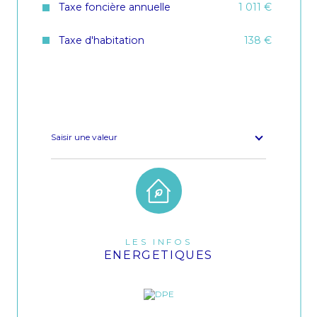
Taxe foncière annuelle
1 011 €
Cave
NON
Taxe d'habitation
138 €
Nombre de parking
2
Année de construction
2013
Copropriété
OUI
Lot n°
8
Saisir une valeur
nombre de lots
9
Quote Part annuelle des charges
800 €
LES INFOS
ENERGETIQUES