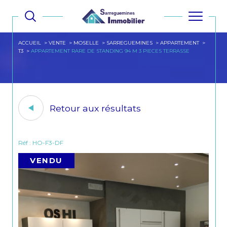
ACCUEIL
VENTE
MOSELLE
SARREGUEMINES
APPARTEMENT
T3
APPARTEMENT RARE DE STANDING 94 M 3 PIECES TERRASSE
Retour aux résultats
Réf : HO-F3-DF
VENDU