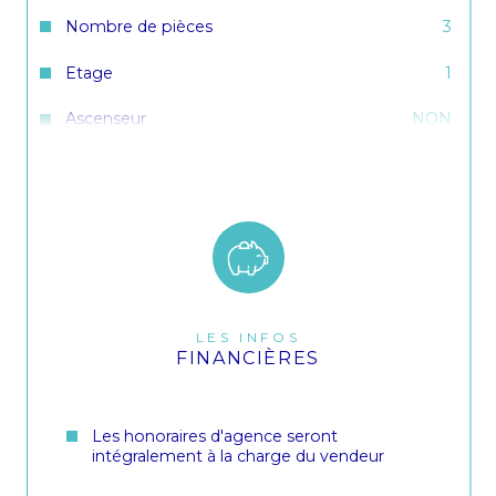
Nombre de pièces
3
Etage
1
Ascenseur
NON
Nb de salle d'eau
1
Cuisine
Américaine
Type de cuisine
Equipée
Mode de chauffage
Electrique
LES INFOS
Type de chauffage
Au sol
FINANCIÈRES
Format de chauffage
Individuel
Balcon
NON
Les honoraires d'agence seront
intégralement à la charge du vendeur
Terrasse
OUI