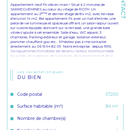
CONTACT
Appartement neuf F4 clés en main ! Situé à 2 minutes de 
SARREGUEMINES au cœur du village de ROTH. Un 
ème
appartement au 2
 et dernier étage de 84 m2, avec terrasse 
d'environ 14 m2. Bel appartement F4 avec un hall d'entrée, une 
pièce de vie lumineuse et spacieuse offrant un salon-séjour ouvert 
sur cuisine équipée, donnant sur la terrasse, une grande baie 
vitrée s’ajoute à cet ensemble. Salle d’eau, WC séparé, 3 
chambres. Parking extérieur et garage. Isolation extérieur, 
plancher chauffant gaz etc… N'hésitez pas à me contacter 
directement au 06 15 94 82 09. Notre entreprise : depuis 1995, 
Sarreguemines Immobilier est devenu l’acteur incontournable 
du syndic, de la gestion, de la location, de la promotion et de la 
vente de biens immobiliers sur votre secteur. Des milliers de 
clients nous ont déjà accordé leur confiance. Pour l’achat ou la 
vente d’un bien immobilier, notre commercial Hilmi OZMEN est 
Les caractéristiques
à votre écoute ! Estimation offerte en cas de vente
DU BIEN
Code postal
57200
Surface habitable (m²)
84 m²
Nombre de chambre(s)
3