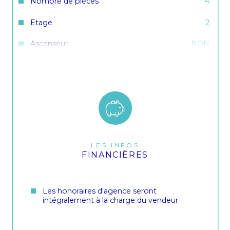
Nombre de pièces
4
Etage
2
Ascenseur
NON
Nb de salle d'eau
1
Cuisine
Américaine
Type de cuisine
Equipée
Mode de chauffage
Gaz
LES INFOS
Type de chauffage
Au sol
FINANCIÈRES
Format de chauffage
Individuel
Terrasse
OUI
Les honoraires d'agence seront
intégralement à la charge du vendeur
Nombre de garage
1