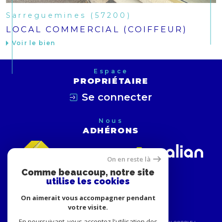
Sarreguemines (57200)
LOCAL COMMERCIAL (COIFFEUR)
Voir le bien
Espace
PROPRIÉTAIRE
Se connecter
Nous
ADHÉRONS
On en reste là
Comme beaucoup, notre site
utilise les cookies
On aimerait vous accompagner pendant
votre visite.
En poursuivant, vous acceptez l'utilisation des