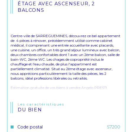
ÉTAGE AVEC ASCENSEUR, 2
BALCONS
Centre-ville de SARREGUEMINES, découvrez ce bel appartement 
de  4 pièces à rénover, précédemment utilisé comme cabinet 
médical, il comprenant une entrée accueillante avec placards, 
une cuisine, un office, un très grand séjour lumineux avec balcon, 
deux chambres confortables dont 1 avec un 2ème balcon, salle de 
bain-WC, 2ème WC. Les chages de copropriété inclus le 
chauffage et l'eau chaude, de plus l'appartment est 
partiellement climatisé. Situé au 2ème étage avec ascenseur, 
nous apprécions particulièrement la taille des pièces, les 2 
balcons, idéal professions libérales ou retraités.
Estimation gratuite de vos biens à vendre Angelo PRESTI.
Les caractéristiques
DU BIEN
Code postal
57200