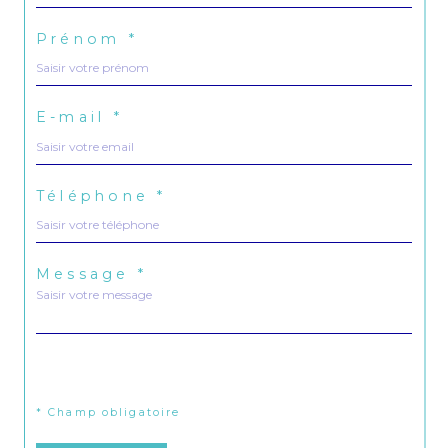
Prénom *
E-mail *
Téléphone *
Message *
j'ai pris connaissance de la politique de confidentialité et
des informations relatives au traitement de mes données
personnelles (*)*
* Champ obligatoire