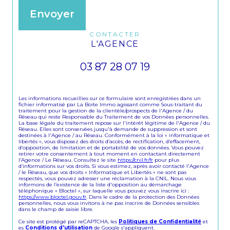
Envoyer
CONTACTER
L'AGENCE
03 87 28 07 19
Les informations recueillies sur ce formulaire sont enregistrées dans un
fichier informatisé par La Boite Immo agissant comme Sous-traitant du
traitement pour la gestion de la clientèle/prospects de l'Agence / du
Réseau qui reste Responsable du Traitement de vos Données personnelles.
La base légale du traitement repose sur l'intérêt légitime de l'Agence / du
Réseau. Elles sont conservées jusqu'à demande de suppression et sont
destinées à l'Agence / au Réseau. Conformément à la loi « informatique et
libertés », vous disposez des droits d’accès, de rectification, d’effacement,
d’opposition, de limitation et de portabilité de vos données. Vous pouvez
retirer votre consentement à tout moment en contactant directement
l’Agence / Le Réseau. Consultez le site
https://cnil.fr/fr
pour plus
d’informations sur vos droits. Si vous estimez, après avoir contacté l'Agence
/ le Réseau, que vos droits « Informatique et Libertés » ne sont pas
respectés, vous pouvez adresser une réclamation à la CNIL. Nous vous
informons de l’existence de la liste d'opposition au démarchage
téléphonique « Bloctel », sur laquelle vous pouvez vous inscrire ici :
https://www.bloctel.gouv.fr
. Dans le cadre de la protection des Données
personnelles, nous vous invitons à ne pas inscrire de Données sensibles
dans le champ de saisie libre.
Ce site est protégé par reCAPTCHA, les
Politiques de Confidentialité
et
es
Conditions d'utilisation
de Google s'appliquent.