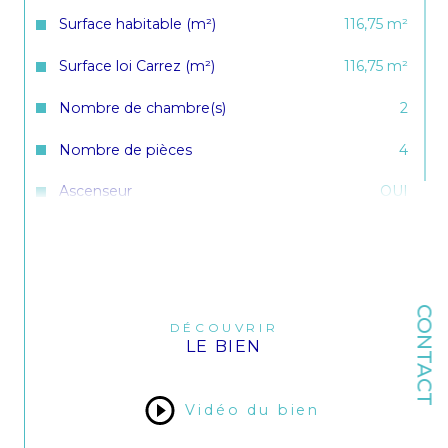
Surface habitable (m²)
116,75 m²
Surface loi Carrez (m²)
116,75 m²
Nombre de chambre(s)
2
Nombre de pièces
4
Ascenseur
OUI
Nb de salle de bains
1
Balcon
OUI
Terrasse
NON
CONTACT
DÉCOUVRIR
LE BIEN
Cave
OUI
Année de construction
1970
Vidéo du bien
Copropriété
OUI