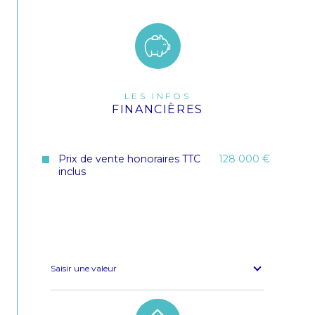
nombre de lots
13
Quote Part annuelle des charges
3 814 €
LES INFOS
FINANCIÈRES
Prix de vente honoraires TTC
128 000 €
inclus
Saisir une valeur