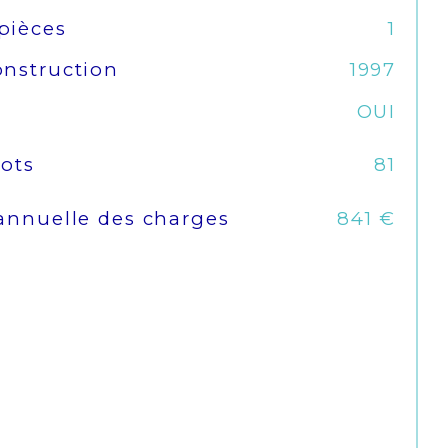
pièces
1
nstruction
1997
OUI
ots
81
annuelle des charges
841 €