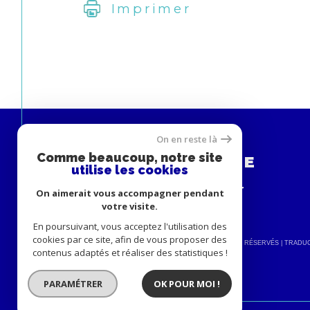
Imprimer
On en reste là
Espace
Comme beaucoup, notre site
PROPRIÉTAIRE
utilise les cookies
Se connecter
On aimerait vous accompagner pendant
votre visite.
En poursuivant, vous acceptez l'utilisation des
cookies par ce site, afin de vous proposer des
© 2026 | TOUS DROITS RÉSERVÉS | TRAD
contenus adaptés et réaliser des statistiques !
PARAMÉTRER
OK POUR MOI !