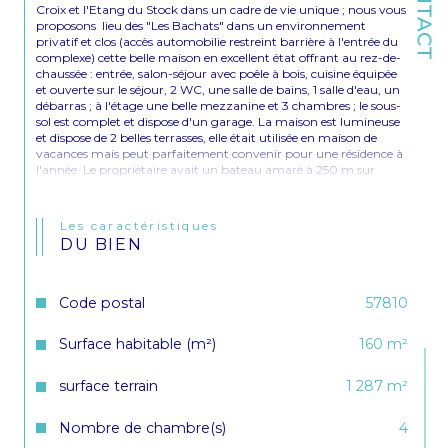
CONTACT
Croix et l'Etang du Stock dans un cadre de vie unique ; nous vous 
proposons  lieu des "Les Bachats" dans un environnement 
privatif et clos (accès automobilie restreint barrière à l'entrée du 
complexe) cette belle maison en excellent état offrant au rez-de-
chaussée : entrée, salon-séjour avec poêle à bois, cuisine équipée 
et ouverte sur le séjour, 2 WC, une salle de bains, 1 salle d'eau, un 
débarras ; à l'étage une belle mezzanine et 3 chambres ; le sous-
sol est complet et dispose d'un garage. La maison est lumineuse 
et dispose de 2 belles terrasses, elle était utilisée en maison de 
vacances mais peut parfaitement convenir pour une résidence à 
l'année. Le propriétaire avait un bateau amaré à 250 m sur 
l'Etang du Stock, vous avez la possibilité de reprendre cette 
location.Le chauffage est assurée par radiateurs et chaudière 
électrique d'où la mauvaise note du DPE mais vous pouvez très 
Les caractéristiques
facilement adapter une pompe à chaleur pour votre résidence à 
DU BIEN
l'année. Nous apprécions particulièrement le cadre de vie idyllique 
qui saura séduire les amateurs de nature.
Estimation gratuite de vos biens à vendre Angelo PRESTI
Code postal
57810
Surface habitable (m²)
160 m²
surface terrain
1 287 m²
Nombre de chambre(s)
4