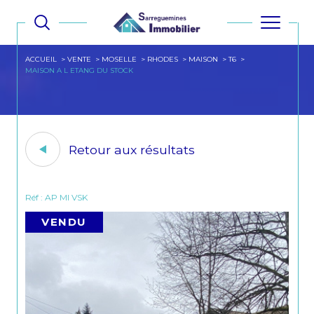
ACCUEIL
VENTE
MOSELLE
RHODES
MAISON
T6
MAISON A L ETANG DU STOCK
Retour aux résultats
Réf : AP MI VSK
VENDU