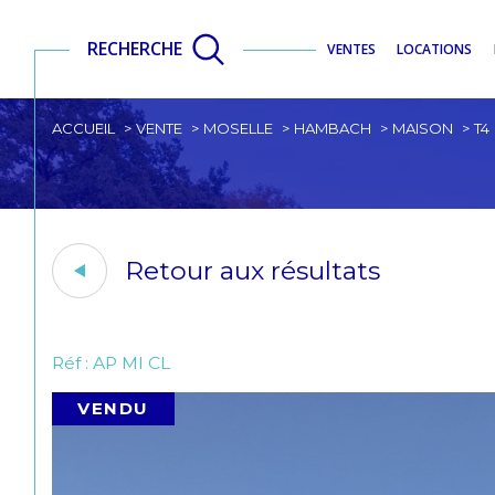
RECHERCHE
VENTES
LOCATIONS
ACCUEIL
VENTE
MOSELLE
HAMBACH
MAISON
T4
Retour aux résultats
Réf : AP MI CL
VENDU