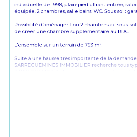
individuelle de 1998, plain-pied offrant entrée, salo
équipée, 2 chambres, salle bains, WC. Sous sol : gar
Possibilité d’aménager 1 ou 2 chambres au sous-sol, 
de créer une chambre supplémentaire au RDC.
L'ensemble sur un terrain de 753 m².
Suite à une hausse très importante de la demande 
SARREGUEMINES IMMOBILIER recherche tous types
SARREGUEMINES et environs. Faites confiance à l’
commercial Angelo PRESTI 06 74 32 16 66.
Estimation gratuite en cas de vente.