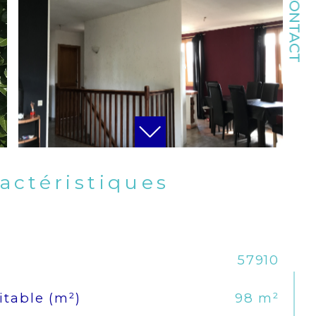
CONTACT
ractéristiques
57910
itable (m²)
98 m²