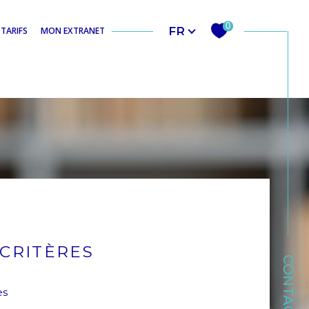
Langue
0
FR
TARIFS
MON EXTRANET
CRITÈRES
CONTACT
es