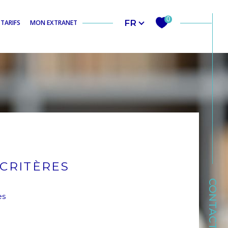
Langue
0
FR
TARIFS
MON EXTRANET
CRITÈRES
CONTACT
es